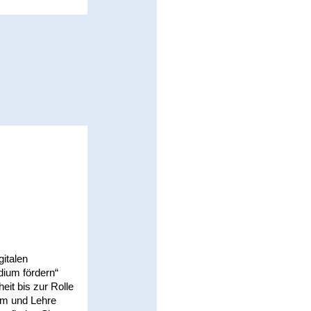
italen
dium fördern“
it bis zur Rolle
ium und Lehre