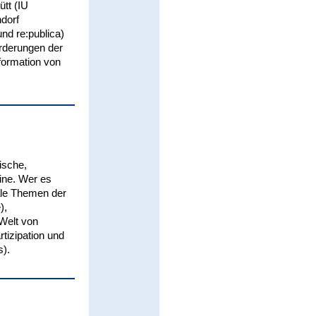
tt (IU
dorf
nd re:publica)
orderungen der
sformation von
ische,
ine. Wer es
ale Themen der
),
Welt von
rtizipation und
s).