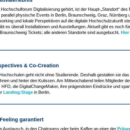
tivalerlebnis
 Hochschulforum Digitalisierung gehört, ist der Haupt-„Standort“ des Fe
 parallel physische Events in Berlin, Braunschweig, Graz, Nürnberg 
orking und lokale Perspektiven auf die digitale Hochschulzukunft ste
t es überall Installationen und Ausstellungen. Aktuell gibt es noch für
 Braunschweig Tickets; alle anderen Standorte sind ausgebucht.
Hier
spectives & Co-Creation
Hochschulen geht nicht ohne Studierende. Deshalb gestalten sie das 
ühnen und hinter den Kulissen. Am Mittwochabend teilen Mitglieder d
 HFD, die DigitalChangeMaker, ihre prägendsten Eindrücke und spa
er
Landing:Stage
in Berlin.
eeling garantiert
en Austausch, in den Chatrooms oder beim Kaffee an einer der
Präse