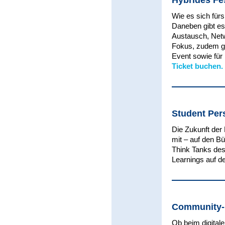
Hybrides Fes
Wie es sich fürs
Daneben gibt es
Austausch, Netw
Fokus, zudem gib
Event sowie für
Ticket buchen.
Student Per
Die Zukunft der 
mit – auf den B
Think Tanks des
Learnings auf d
Community-F
Ob beim digital