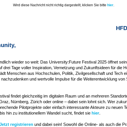
Wird diese Nachricht nicht richtig dargestellt, klicken Sie bitte
hier
.
HFDb
unity,
ndlich wieder so weit: Das University:Future Festival 2025 öffnet sei
f drei Tage voller Inspiration, Vernetzung und Zukunftsideen für die
lädt Menschen aus Hochschulen, Politik, Zivilgesellschaft und Tech ei
 nachzudenken und wertvolle Impulse für die Weiterentwicklung von
tival findet gleichzeitig im digitalen Raum und an mehreren Standorte
Graz, Nürnberg, Zürich oder online – dabei sein lohnt sich. Wer zukunf
sprechende Pilotprojekte oder einfach interessante Akteure zu neuen 
is hin zu institutionellem Wandel sucht, findet sie
hier
.
Jetzt registrieren
und dabei sein! Sowohl die Online- als auch die P