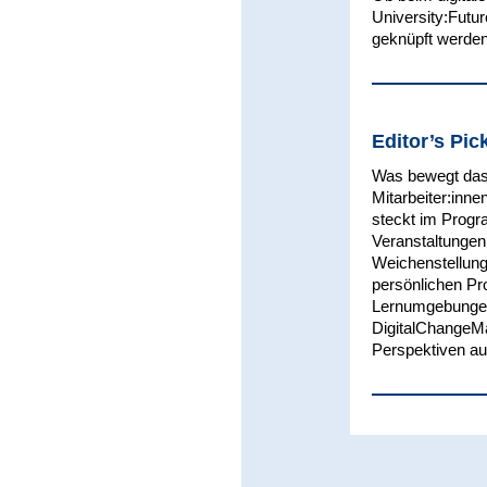
University:Futur
geknüpft werden
Editor’s Pic
Was bewegt das 
Mitarbeiter:inn
steckt im Pro
Veranstaltungen 
Weichenstellun
persönlichen Pr
Lernumgebungen 
DigitalChange
Perspektiven au