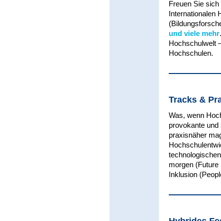
Freuen Sie sich
Internationalen
(Bildungsforsche
und viele mehr
Hochschulwelt – 
Hochschulen.
Tracks & Pr
Was, wenn Hochs
provokante und 
praxisnäher mag
Hochschulentwic
technologischen
morgen (Future S
Inklusion (Peopl