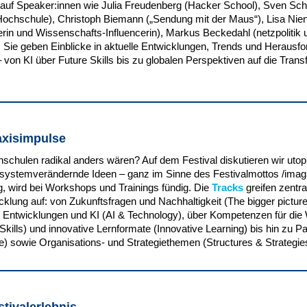
 auf Speaker:innen wie Julia Freudenberg (Hacker School), Sven Schü
 Hochschule), Christoph Biemann („Sendung mit der Maus“), Lisa Nien
rin und Wissenschafts-Influencerin), Markus Beckedahl (netzpolitik u
. Sie geben Einblicke in aktuelle Entwicklungen, Trends und Herausf
von KI über Future Skills bis zu globalen Perspektiven auf die Tran
axisimpulse
chulen radikal anders wären? Auf dem Festival diskutieren wir utop
systemverändernde Ideen – ganz im Sinne des Festivalmottos /imag
, wird bei Workshops und Trainings fündig. Die
Tracks
greifen zentr
klung auf: von Zukunftsfragen und Nachhaltigkeit (The bigger picture
 Entwicklungen und KI (AI & Technology), über Kompetenzen für die 
kills) und innovative Lernformate (Innovative Learning) bis hin zu Pa
e) sowie Organisations- und Strategiethemen (Structures & Strategie