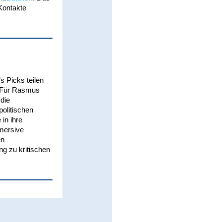
 Kontakte
s Picks teilen
. Für Rasmus
 die
politischen
in ihre
mmersive
en
ng zu kritischen