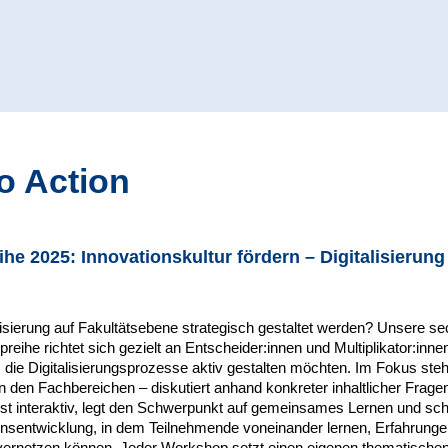
to Action
e 2025: Innovationskultur fördern – Digitalisierung
isierung auf Fakultätsebene strategisch gestaltet werden? Unsere sec
eihe richtet sich gezielt an Entscheider:innen und Multiplikator:inne
die Digitalisierungsprozesse aktiv gestalten möchten. Im Fokus steh
n den Fachbereichen – diskutiert anhand konkreter inhaltlicher Frage
st interaktiv, legt den Schwerpunkt auf gemeinsames Lernen und sch
ensentwicklung, in dem Teilnehmende voneinander lernen, Erfahrungen
ernetzen können. Jeder Workshop setzt einen eigenen thematische