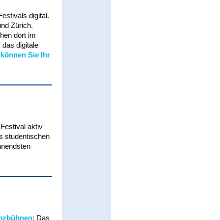
stivals digital.
und Zürich.
hen dort im
 das digitale
 können Sie Ihr
Festival aktiv
es studentischen
nnendsten
nzbühnen
: Das