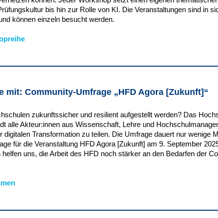
rüfungskultur bis hin zur Rolle von KI. Die Veranstaltungen sind in si
und können einzeln besucht werden.
opreihe
ie mit: Community-Umfrage „HFD Agora [Zukunft]“
schulen zukunftssicher und resilient aufgestellt werden? Das Hoch
 lädt alle Akteur:innen aus Wissenschaft, Lehre und Hochschulmanagem
r digitalen Transformation zu teilen. Die Umfrage dauert nur wenige 
lage für die Veranstaltung HFD Agora [Zukunft] am 9. September 2025 
elfen uns, die Arbeit des HFD noch stärker an den Bedarfen der 
ehmen