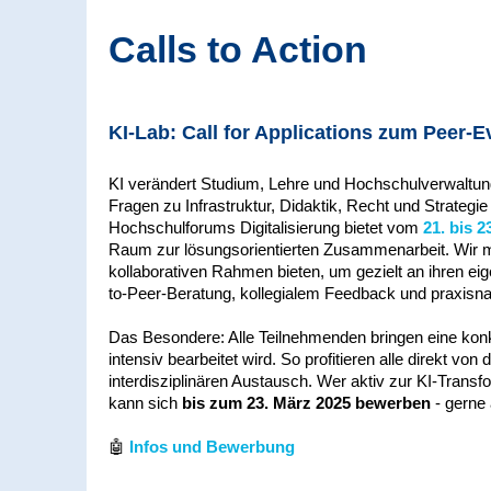
Calls to Action
KI-Lab: Call for Applications zum Peer-Ev
KI verändert Studium, Lehre und Hochschulverwaltung
Fragen zu Infrastruktur, Didaktik, Recht und Strategi
Hochschulforums Digitalisierung bietet vom
21. bis 2
Raum zur lösungsorientierten Zusammenarbeit. Wir
kollaborativen Rahmen bieten, um gezielt an ihren ei
to-Peer-Beratung, kollegialem Feedback und praxis
Das Besondere: Alle Teilnehmenden bringen eine konkr
intensiv bearbeitet wird. So profitieren alle direkt v
interdisziplinären Austausch. Wer aktiv zur KI-Trans
kann sich
bis zum 23. März 2025 bewerben
- gerne
🤖
Infos und Bewerbung