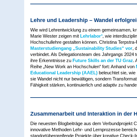
Lehre und Leadership – Wandel erfolgrei
Wie wird Lehrentwicklung zu einem gemeinsamen, kr
Marie Wester zeigen mit
Lehrlabor³
, wie interdiszi
Hochschullehre gestalten können. Christina Terpstr
Masterstudiengang „Sustainability Studies“ vor
, 
verbindet. Als Delegationsteam des Jahrgangs 2024 t
ihre Erkenntnisse zu
Future Skills an der TU Graz
.
Reihe „New Work an Hochschulen“ fort: Anhand von
Educational Leadership (AAEL)
beleuchtet sie, wi
sie Wandel nicht nur bewältigen, sondern Transformat
Fähigkeit stärken, kontinuierlich und adaptiv zu hande
Zusammenarbeit und Interaktion in der H
Die neuesten Blogbeiträge aus dem Verbundprojekt Co
innovative Methoden Lehr- und Lernprozesse bereicher
standortübergreifende Projekte über kreative Check-