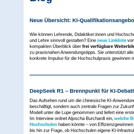
Neue Übersicht: KI-Qualifikationsangeb
Wie können Lehrende, Didaktiker:innen und Hochschu
und Lehre sinnvoll gestalten? Eine
neue Linkliste
von
kompakten Überblick über
frei verfügbare Weiterb
zu praxisnahen Anwendungstipps. Sie unterstützt alle
konkrete Impulse für die Hochschulpraxis gewinnen 
DeepSeek R1 – Brennpunkt für KI-Debat
Das Aufsehen rund um die chinesische KI-Anwendung
beschäftigt, sondern auch zentrale Fragen zur Zukunf
Modell unter die Lupe genommen und liefert eine ers
Im Interview ordnet Aljoscha Burchardt ein,
welche B
Hochschulen
haben könnte – von Effizienzgewinnen ü
bis hin zur Frage, ob Hochschulen eigene KI-Infrastru