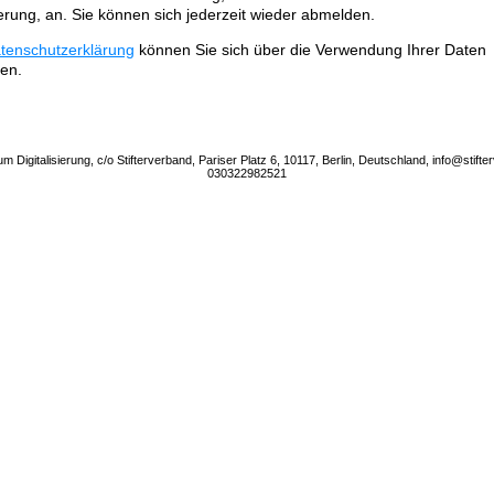
sierung, an. Sie können sich jederzeit wieder abmelden.
tenschutzerklärung
können Sie sich über die Verwendung Ihrer Daten
ren.
 Digitalisierung, c/o Stifterverband, Pariser Platz 6, 10117, Berlin, Deutschland, info@stifte
030322982521