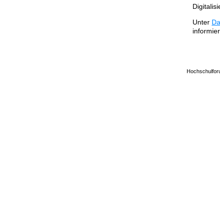
Digitali
Unter
Da
informie
Hochschulforum