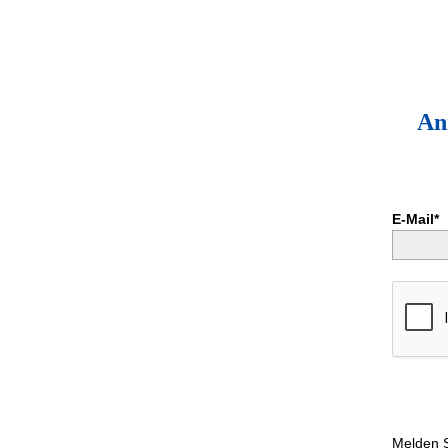
An
E-Mail*
Melden S